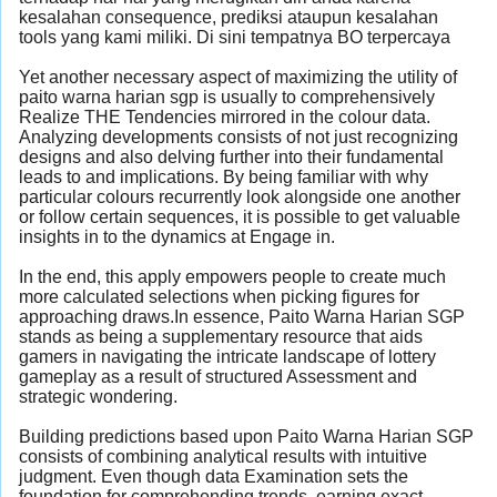
kesalahan consequence, prediksi ataupun kesalahan
tools yang kami miliki. Di sini tempatnya BO terpercaya
Yet another necessary aspect of maximizing the utility of
paito warna harian sgp is usually to comprehensively
Realize THE Tendencies mirrored in the colour data.
Analyzing developments consists of not just recognizing
designs and also delving further into their fundamental
leads to and implications. By being familiar with why
particular colours recurrently look alongside one another
or follow certain sequences, it is possible to get valuable
insights in to the dynamics at Engage in.
In the end, this apply empowers people to create much
more calculated selections when picking figures for
approaching draws.In essence, Paito Warna Harian SGP
stands as being a supplementary resource that aids
gamers in navigating the intricate landscape of lottery
gameplay as a result of structured Assessment and
strategic wondering.
Building predictions based upon Paito Warna Harian SGP
consists of combining analytical results with intuitive
judgment. Even though data Examination sets the
foundation for comprehending trends, earning exact