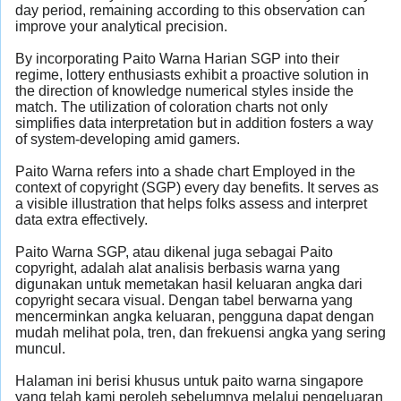
day period, remaining according to this observation can
improve your analytical precision.
By incorporating Paito Warna Harian SGP into their
regime, lottery enthusiasts exhibit a proactive solution in
the direction of knowledge numerical styles inside the
match. The utilization of coloration charts not only
simplifies data interpretation but in addition fosters a way
of system-developing amid gamers.
Paito Warna refers into a shade chart Employed in the
context of copyright (SGP) every day benefits. It serves as
a visible illustration that helps folks assess and interpret
data extra effectively.
Paito Warna SGP, atau dikenal juga sebagai Paito
copyright, adalah alat analisis berbasis warna yang
digunakan untuk memetakan hasil keluaran angka dari
copyright secara visual. Dengan tabel berwarna yang
mencerminkan angka keluaran, pengguna dapat dengan
mudah melihat pola, tren, dan frekuensi angka yang sering
muncul.
Halaman ini berisi khusus untuk paito warna singapore
yang telah kami peroleh sebelumnya melalui pengeluaran