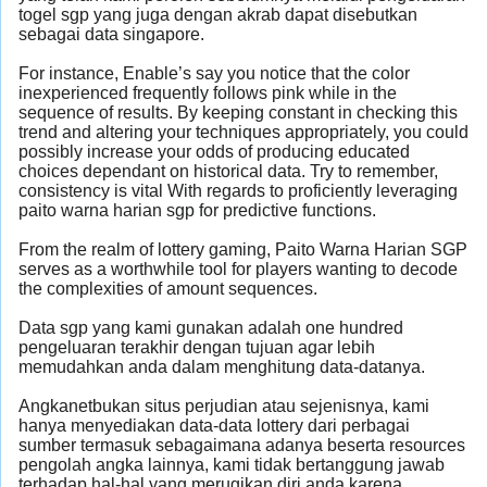
togel sgp yang juga dengan akrab dapat disebutkan
sebagai data singapore.
For instance, Enable’s say you notice that the color
inexperienced frequently follows pink while in the
sequence of results. By keeping constant in checking this
trend and altering your techniques appropriately, you could
possibly increase your odds of producing educated
choices dependant on historical data. Try to remember,
consistency is vital With regards to proficiently leveraging
paito warna harian sgp for predictive functions.
From the realm of lottery gaming, Paito Warna Harian SGP
serves as a worthwhile tool for players wanting to decode
the complexities of amount sequences.
Data sgp yang kami gunakan adalah one hundred
pengeluaran terakhir dengan tujuan agar lebih
memudahkan anda dalam menghitung data-datanya.
Angkanetbukan situs perjudian atau sejenisnya, kami
hanya menyediakan data-data lottery dari perbagai
sumber termasuk sebagaimana adanya beserta resources
pengolah angka lainnya, kami tidak bertanggung jawab
terhadap hal-hal yang merugikan diri anda karena