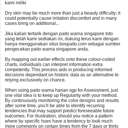
kami miliki
Dry skin may be much more than just a beauty difficulty; it
could potentially cause irritation discomfort and in many
cases bring on additional...
Jika kalian tertarik dengan paito warna singapore toto
yang telah kami sediakan ini, dukung terus kami dengan
hanya menggunakan situs bospaito.com sebagai sumber
pengecekan paito warna singapore anda.
By mapping out earlier effects onto these colour-coded
charts, individuals can interpret information extra
competently. This process aids in producing informed
decisions dependant on historic data as an alternative to
relying exclusively on chance.
When using paito warna harian sgp for Assessment, just
one vital idea is to keep up Regularity with your method.
By continuously monitoring the color designs and results
after some time, you'll be able to identify recurring
tendencies that may support predict foreseeable future
outcomes. For illustration, should you notice a pattern
where by specific hues have a tendency to look much
more commonly on certain times from the 7 days or thirty